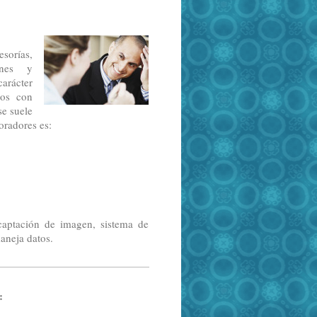
esorías,
ones y
carácter
dos con
se suele
oradores es:
captación de imagen, sistema de
maneja datos.
: