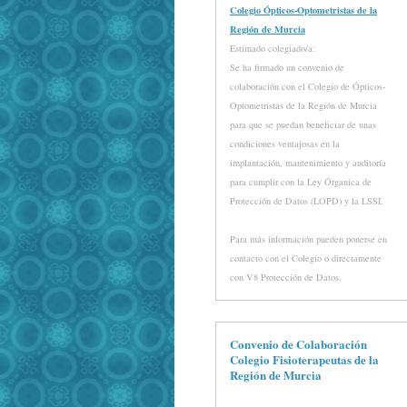
Colegio Ópticos-Optometristas de la
Región de Murcia
Estimado colegiado/a:
Se ha firmado un convenio de
colaboración con el Colegio de Ópticos-
Optometristas de la Región de Murcia
para que se puedan beneficiar de unas
condiciones ventajosas en la
implantación, mantenimiento y auditoría
para cumplir con la Ley Órganica de
Protección de Datos (LOPD) y la LSSI.
Para más información pueden ponerse en
contacto con el Colegio o directamente
con V8 Protección de Datos.
Convenio de Colaboración
Colegio Fisioterapeutas de la
Región de Murcia