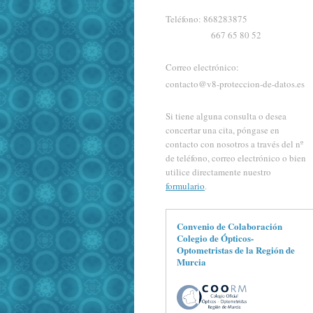
Teléfono: 868283875
667 65 80 52
Correo electrónico:
contacto@v8-proteccion-de-datos.es
Si tiene alguna consulta o desea
concertar una cita, póngase en
contacto con nosotros a través del nº
de teléfono, correo electrónico o bien
utilice directamente nuestro
formulario
.
Convenio de Colaboración
Colegio de Ópticos-
Optometristas de la Región de
Murcia