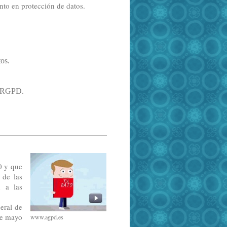
to en protección de datos.
os.
y RGPD.
0 y que
 de las
n a las
eral de
de mayo
www.agpd.es