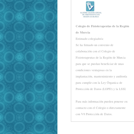
Colegio de Fisioterapeutas de la Región
de Murcia
Estimado colegiado/a:
Se ha firmado un convenio de
colaboración con el Colegio de
Fisioterapeutas de la Región de Murcia
para que se puedan beneficiar de unas
condiciones ventajosas en la
implantación, mantenimiento y auditoría
para cumplir con la Ley Órganica de
Protección de Datos (LOPD) y la LSSI.
Para más información pueden ponerse en
contacto con el Colegio o directamente
con V8 Protección de Datos.