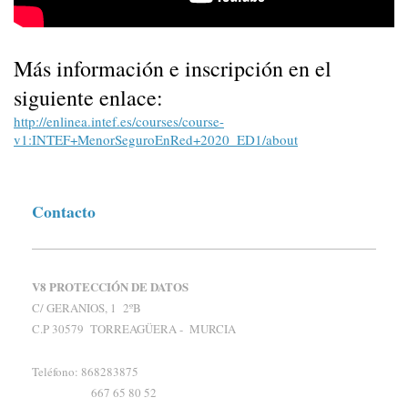
Más información e inscripción en el
siguiente enlace:
http://enlinea.intef.es/courses/course-
v1:INTEF+MenorSeguroEnRed+2020_ED1/about
Contacto
V8 PROTECCIÓN DE DATOS
C/ GERANIOS, 1 2ºB
C.P 30579 TORREAGÜERA - MURCIA
Teléfono: 868283875
667 65 80 52