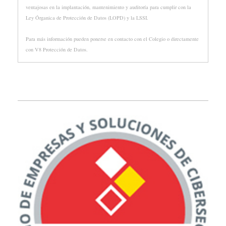
ventajosas en la implantación, mantenimiento y auditoría para cumplir con la
Ley Órganica de Protección de Datos (LOPD) y la LSSI.
Para más información pueden ponerse en contacto con el Colegio o directamente
con V8 Protección de Datos.