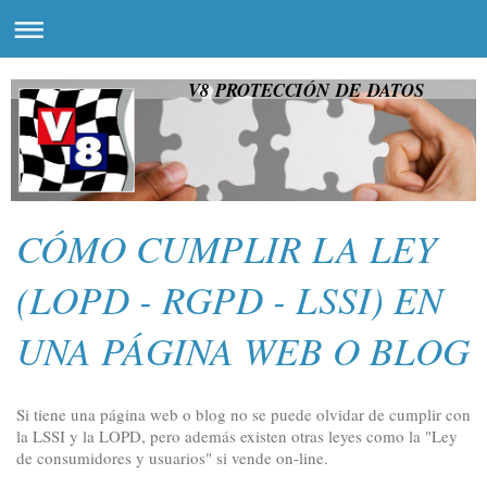
V8 PROTECCIÓN DE DATOS
CÓMO CUMPLIR LA LEY
(LOPD - RGPD - LSSI) EN
UNA PÁGINA WEB O BLOG
Si tiene una página web o blog no se puede olvidar de cumplir con
la LSSI y la LOPD, pero además existen otras leyes como la "Ley
de consumidores y usuarios" si vende on-line.