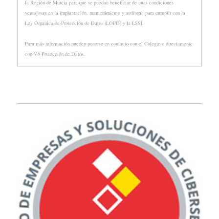
la Región de Murcia para que se puedan beneficiar de unas condiciones
ventajosas en la implantación, mantenimiento y auditoría para cumplir con la
Ley Órganica de Protección de Datos (LOPD) y la LSSI.
Para más información pueden ponerse en contacto con el Colegio o directamente
con V8 Protección de Datos.