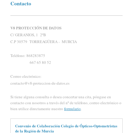
Contacto
V8 PROTECCIÓN DE DATOS
C/ GERANIOS, 1 2ºB
C.P 30579 TORREAGÜERA - MURCIA
Teléfono: 868283875
667 65 80 52
Correo electrónico:
contacto@v8-proteccion-de-datos.es
Si tiene alguna consulta o desea concertar una cita, póngase en
contacto con nosotros a través del nº de teléfono, correo electrónico o
bien utilice directamente nuestro
formulario
.
Convenio de Colaboración Colegio de Ópticos-Optometristas
de la Región de Murcia